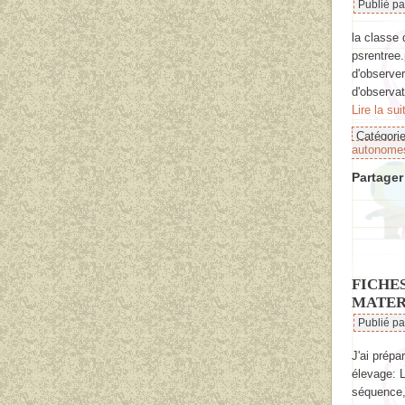
Publié p
la classe 
psrentree
d'observe
d'observat
Lire la sui
Catégori
autonome
Partager 
FICHE
MATER
Publié p
J'ai prépa
élevage: L
séquence, 