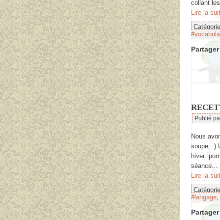
collant les
Lire la sui
Catégori
#vocabula
Partager 
RECET
Publié p
Nous avons
soupe...) 
hiver: pom
séance...
Lire la sui
Catégori
#langage
Partager 