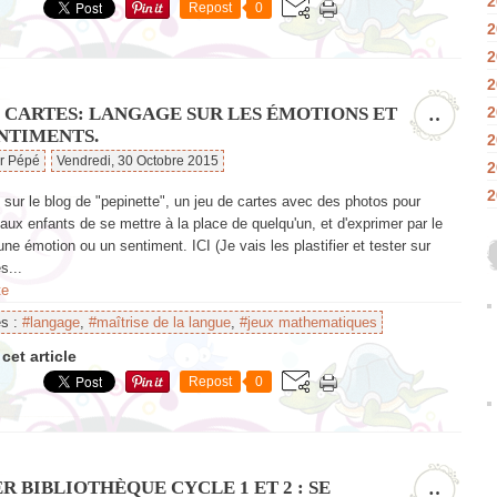
2
Repost
0
2
2
2
E CARTES: LANGAGE SUR LES ÉMOTIONS ET
2
…
ENTIMENTS.
2
ar Pépé
Vendredi, 30 Octobre 2015
2
2
e sur le blog de "pepinette", un jeu de cartes avec des photos pour
aux enfants de se mettre à la place de quelqu'un, et d'exprimer par le
une émotion ou un sentiment. ICI (Je vais les plastifier et tester sur
s...
te
es :
#langage
,
#maîtrise de la langue
,
#jeux mathematiques
cet article
Repost
0
R BIBLIOTHÈQUE CYCLE 1 ET 2 : SE
…