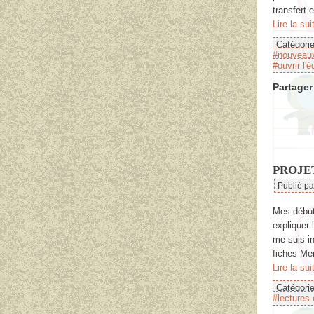
transfert e
Lire la sui
Catégori
#nouveau
#ouvrir l'é
Partager 
PROJET
Publié p
Mes débuts
expliquer 
me suis in
fiches Mer
Lire la sui
Catégori
#lectures