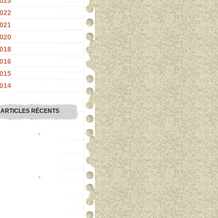
023
022
021
020
018
016
015
014
ARTICLES RÉCENTS