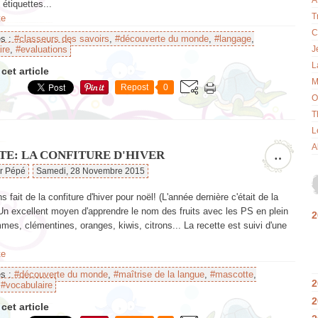
A
 étiquettes...
T
te
C
es :
#classeurs des savoirs
,
#découverte du monde
,
#langage
,
ire
,
#evaluations
J
L
cet article
M
Repost
0
O
T
L
A
TE: LA CONFITURE D'HIVER
…
ar Pépé
Samedi, 28 Novembre 2015
 fait de la confiture d'hiver pour noël! (L'année dernière c'était de la
Un excellent moyen d'apprendre le nom des fruits avec les PS en plein
2
mes, clémentines, oranges, kiwis, citrons... La recette est suivi d'une
te
es :
#découverte du monde
,
#maîtrise de la langue
,
#mascotte
,
2
,
#vocabulaire
2
cet article