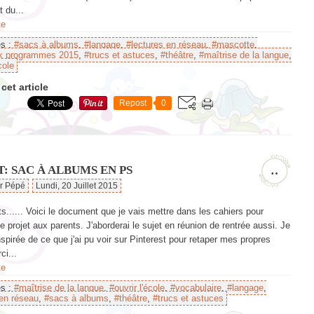
t du...
te
es :
#sacs à albums
,
#langage
,
#lectures en réseau
,
#mascotte
,
x programmes 2015
,
#trucs et astuces
,
#théâtre
,
#maîtrise de la langue
,
cole
cet article
Repost
0
: SAC À ALBUMS EN PS
…
ar Pépé
Lundi, 20 Juillet 2015
...... Voici le document que je vais mettre dans les cahiers pour
le projet aux parents. J'aborderai le sujet en réunion de rentrée aussi. Je
spirée de ce que j'ai pu voir sur Pinterest pour retaper mes propres
ci...
te
es :
#maîtrise de la langue
,
#ouvrir l'école
,
#vocabulaire
,
#langage
,
 en réseau
,
#sacs à albums
,
#théâtre
,
#trucs et astuces