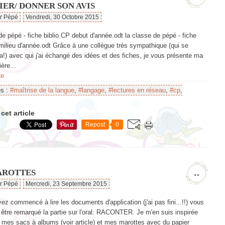
IER/ DONNER SON AVIS
ar Pépé
Vendredi, 30 Octobre 2015
de pépé - fiche biblio CP debut d'année.odt la classe de pépé - fiche
milieu d'année.odt Grâce à une collègue très sympathique (qui se
a!) avec qui j'ai échangé des idées et des fiches, je vous présente ma
ère...
te
es :
#maîtrise de la langue
,
#langage
,
#lectures en réseau
,
#cp
,
cet article
Repost
0
AROTTES
…
ar Pépé
Mercredi, 23 Septembre 2015
ez commencé à lire les documents d'application (j'ai pas fini...!!) vous
être remarqué la partie sur l'oral: RACONTER. Je m'en suis inspirée
 mes sacs à albums (voir article) et mes marottes avec du papier