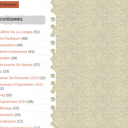
CATÉGORIES
aîtrise De La Langue
(51)
rts Plastiques
(48)
valuations
(46)
teliers Autonomes
(41)
entrée
(39)
écouverte Du Monde
(37)
p
(33)
ahier De Réussites 2015
(32)
ouveaux Programmes 2015
32)
rog
(32)
rogrammes 2014
(28)
ffichage
(25)
ébutants
(24)
ocabulaire
(17)