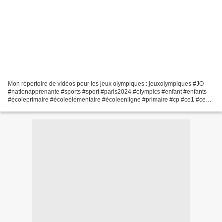
Mon répertoire de vidéos pour les jeux olympiques : jeuxolympiques #JO
#nationapprenante #sports #sport #paris2024 #olympics #enfant #enfants
#écoleprimaire #écoleélémentaire #écoleenligne #primaire #cp #ce1 #ce2
#cm1 #cm2 Pour cette période ... ⏱ Quelles...