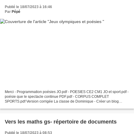
Publié le 18/07/2023 à 16:46
Par
Pépé
Merci - Programmation poésies JO.pdf - POESIES CE2 CM1 JO et sport.pdf -
poésie que le spectacle continue PDF.pdf - CORPUS COMPLET
SPORTS.pdf Version corrigée La classe de Dominique - Créer un blog
gratuit sur Eklablog - CGU - CGV - Préférences cookies...
Vers les maths gs- répertoire de documents
Publié le 18/07/2023 à 08:53