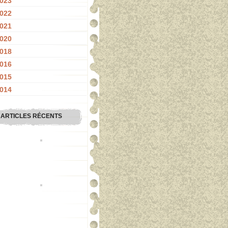
023
022
021
020
018
016
015
014
ARTICLES RÉCENTS