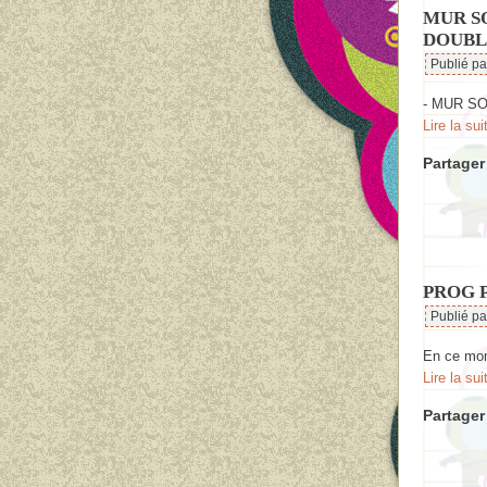
MUR S
DOUBL
Publié p
- MUR S
Lire la sui
Partager 
PROG P
Publié p
En ce mom
Lire la sui
Partager 