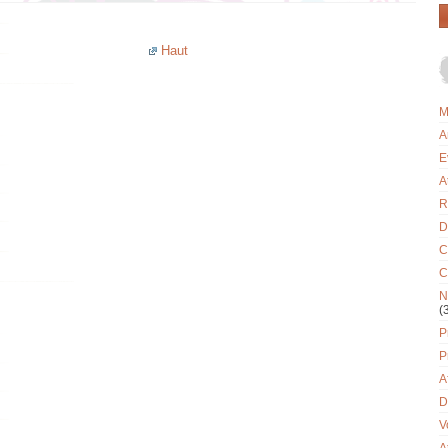
Haut
M
A
E
A
R
D
C
C
N
(
P
P
A
D
V