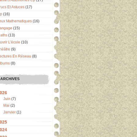
teliers Autonomes Cp
(17)
rucs Et Astuces
(17)
p
(16)
eux Mathematiques
(16)
angage
(15)
aths
(13)
uvrir L'école
(10)
héâtre
(9)
ectures En Réseau
(8)
lbums
(8)
ARCHIVES
026
Juin
(7)
Mai
(2)
Janvier
(1)
025
024