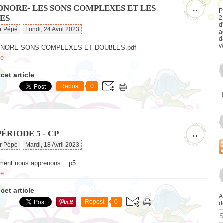
ONORE- LES SONS COMPLEXES ET LES
…
P
ES
2
d
ar Pépé
Lundi, 24 Avril 2023
a
d
v
ONORE SONS COMPLEXES ET DOUBLES.pdf
te
cet article
Repost
0
ÉRIODE 5 - CP
…
ar Pépé
Mardi, 18 Avril 2023
ent nous apprenons....p5
te
cet article
A
Repost
0
d
E