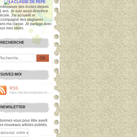
rofesseure des écoles depuis
1 ans. Je suis aussi directrice
'école. J'ai accueilli et
ccompagné des stagiaires
ans ma classe. Je partage avec
ous mes idées.
RECHERCHE
SUIVEZ-MOI
RSS
https://laclassedepepe.over-blog.com/rss
NEWSLETTER
bonnez-vous pour être averti
es nouveaux articles publiés.
mail