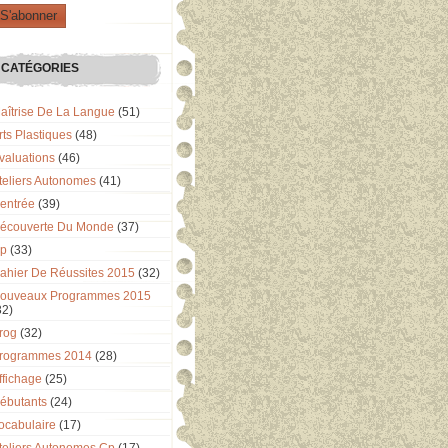
CATÉGORIES
aîtrise De La Langue
(51)
rts Plastiques
(48)
valuations
(46)
teliers Autonomes
(41)
entrée
(39)
écouverte Du Monde
(37)
p
(33)
ahier De Réussites 2015
(32)
ouveaux Programmes 2015
32)
rog
(32)
rogrammes 2014
(28)
ffichage
(25)
ébutants
(24)
ocabulaire
(17)