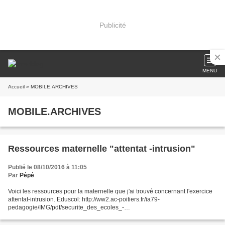
Publicité
MENU
Accueil
» MOBILE.ARCHIVES
MOBILE.ARCHIVES
Ressources maternelle "attentat -intrusion"
Publié le 08/10/2016 à 11:05
Par
Pépé
Voici les ressources pour la maternelle que j'ai trouvé concernant l'exercice
attentat-intrusion. Eduscol: http://ww2.ac-poitiers.fr/ia79-
pedagogie/IMG/pdf/securite_des_ecoles_-
_annexe_sur_les_specificites_liees_aux_eleves_les_plus_jeunes_616221.
pdf Avec...