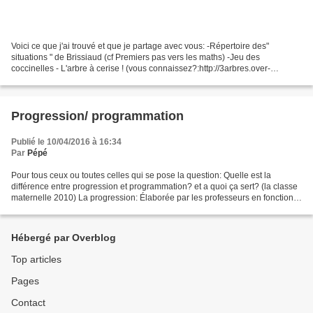
Voici ce que j'ai trouvé et que je partage avec vous: -Répertoire des"
situations " de Brissiaud (cf Premiers pas vers les maths) -Jeu des
coccinelles - L'arbre à cerise ! (vous connaissez?:http://3arbres.over-
blog.com/) -un site intéressant avec des...
Progression/ programmation
Publié le 10/04/2016 à 16:34
Par
Pépé
Pour tous ceux ou toutes celles qui se pose la question: Quelle est la
différence entre progression et programmation? et a quoi ça sert? (la classe
maternelle 2010) La progression: Élaborée par les professeurs en fonction
de leur projet, elle établit...
Hébergé par Overblog
Top articles
Pages
Contact