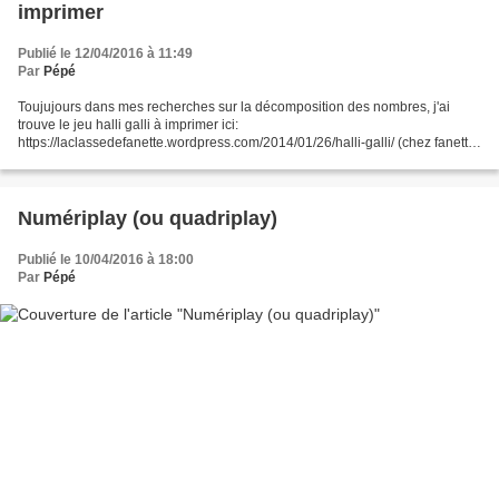
imprimer
Publié le 12/04/2016 à 11:49
Par
Pépé
Toujujours dans mes recherches sur la décomposition des nombres, j'ai
trouve le jeu halli galli à imprimer ici:
https://laclassedefanette.wordpress.com/2014/01/26/halli-galli/ (chez fanette)
Et une séquence de avec le jeu ici: http://gribouilleetcompagnie.over-
blog.com/article-comment-jouer-au-halli-galli-98792296.html...
Numériplay (ou quadriplay)
Publié le 10/04/2016 à 18:00
Par
Pépé