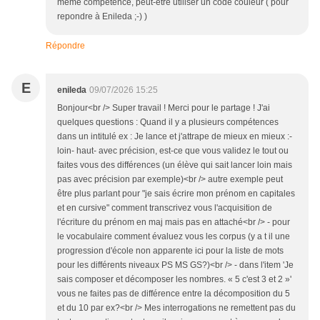
même compétence, peut-être utiliser un code couleur ( pour
repondre à Enileda ;-) )
Répondre
E
enileda
09/07/2026 15:25
Bonjour<br /> Super travail ! Merci pour le partage ! J'ai
quelques questions : Quand il y a plusieurs compétences
dans un intitulé ex : Je lance et j'attrape de mieux en mieux :-
loin- haut- avec précision, est-ce que vous validez le tout ou
faites vous des différences (un élève qui sait lancer loin mais
pas avec précision par exemple)<br /> autre exemple peut
être plus parlant pour "je sais écrire mon prénom en capitales
et en cursive" comment transcrivez vous l'acquisition de
l'écriture du prénom en maj mais pas en attaché<br /> - pour
le vocabulaire comment évaluez vous les corpus (y a t il une
progression d'école non apparente ici pour la liste de mots
pour les différents niveaux PS MS GS?)<br /> - dans l'item 'Je
sais composer et décomposer les nombres. « 5 c'est 3 et 2 »'
vous ne faites pas de différence entre la décomposition du 5
et du 10 par ex?<br /> Mes interrogations ne remettent pas du